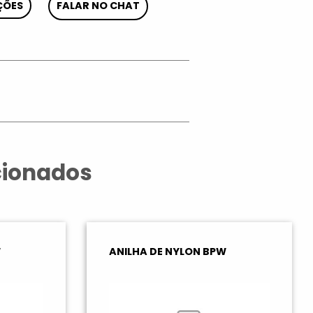
ÇÕES
FALAR NO CHAT
App
cionados
W
ANILHA DE NYLON BPW