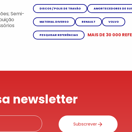
DISCOS / POLIS DE TRAVÃO
AMORTECEDORES DE SU
ões; Semi-
ibuição
MATERIAL DIVERSO
RENAULT
VOLVO
sórios
MAIS DE 30 000 REF
PESQUISAR REFERÊNCIAS
a newsletter
Subscrever