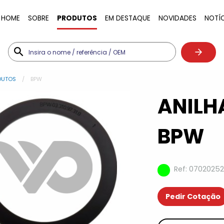
HOME
SOBRE
PRODUTOS
EM DESTAQUE
NOVIDADES
NOTÍ
DUTOS
BPW
ANILH
BPW
Ref: 07020252
Pedir Cotação