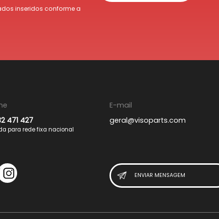
dos inseridos conforme a
ne
E-mail
32 471 427
geral@visoparts.com
 para rede fixa nacional
ENVIAR MENSAGEM