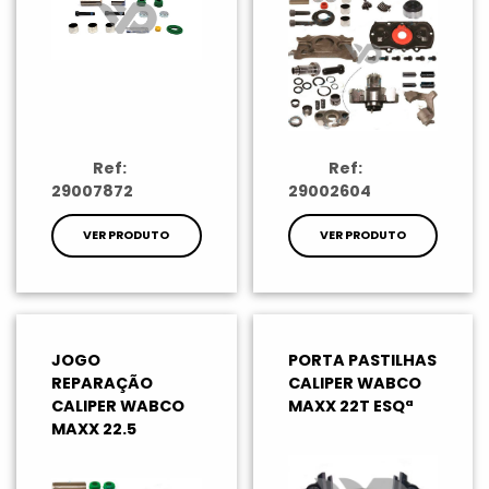
Ref:
Ref:
29007872
29002604
VER PRODUTO
VER PRODUTO
JOGO
PORTA PASTILHAS
REPARAÇÃO
CALIPER WABCO
CALIPER WABCO
MAXX 22T ESQª
MAXX 22.5