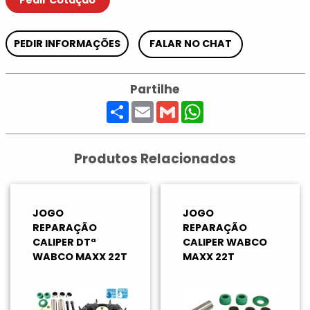
Pedir Cotação
PEDIR INFORMAÇÕES
FALAR NO CHAT
Partilhe
Share
Email
Gmail
WhatsApp
Produtos Relacionados
JOGO
JOGO
REPARAÇÃO
REPARAÇÃO
CALIPER DTª
CALIPER WABCO
WABCO MAXX 22T
MAXX 22T