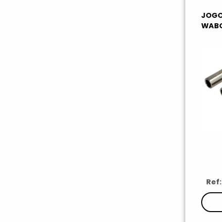
JOGO
WABC
Ref