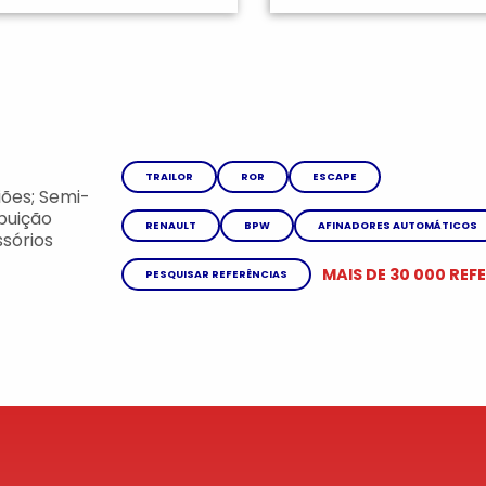
TRAILOR
ROR
ESCAPE
ões; Semi-
ibuição
RENAULT
BPW
AFINADORES AUTOMÁTICOS
sórios
MAIS DE 30 000 REF
PESQUISAR REFERÊNCIAS