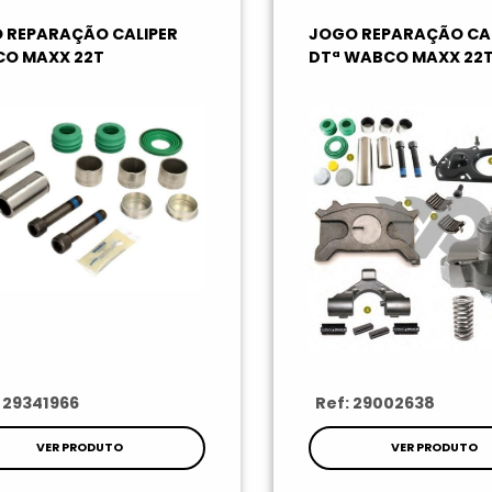
 REPARAÇÃO CALIPER
JOGO REPARAÇÃO CAL
O MAXX 22T
DTª WABCO MAXX 22
: 29341966
Ref: 29002638
VER PRODUTO
VER PRODUTO