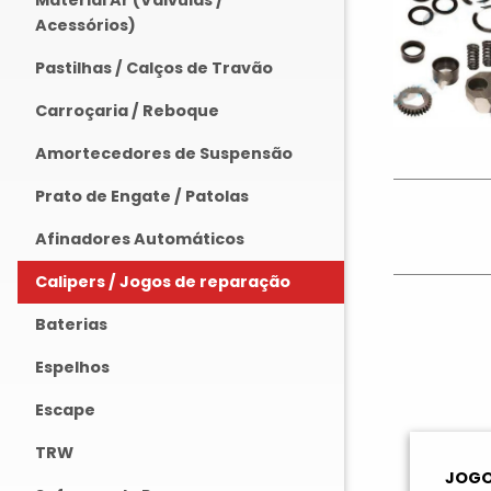
Material Ar (Válvulas /
Acessórios)
Pastilhas / Calços de Travão
Carroçaria / Reboque
Amortecedores de Suspensão
Prato de Engate / Patolas
Afinadores Automáticos
Calipers / Jogos de reparação
Baterias
Espelhos
Escape
TRW
JOGO