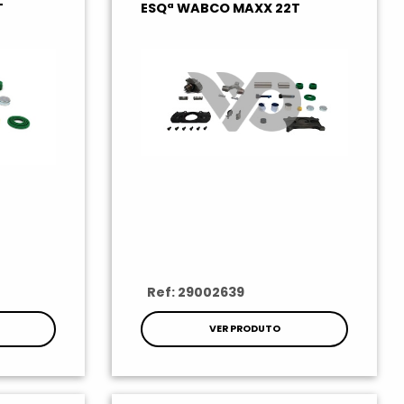
T
ESQª WABCO MAXX 22T
Ref: 29002639
VER PRODUTO