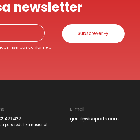
a newsletter
Subscrever
dos inseridos conforme a
ne
E-mail
32 471 427
geral@visoparts.com
 para rede fixa nacional