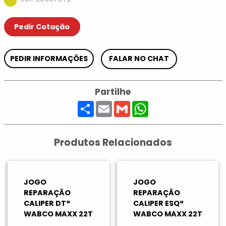
Pedir Cotação
PEDIR INFORMAÇÕES
FALAR NO CHAT
Partilhe
Share
Email
Gmail
WhatsApp
Produtos Relacionados
JOGO
JOGO
REPARAÇÃO
REPARAÇÃO
CALIPER DTª
CALIPER ESQª
WABCO MAXX 22T
WABCO MAXX 22T